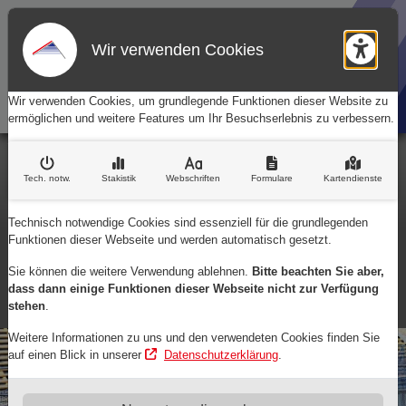
Wir verwenden Cookies
Barr
Wir verwenden Cookies, um grundlegende Funktionen dieser Website zu
ermöglichen und weitere Features um Ihr Besuchserlebnis zu verbessern.
Rufen Sie uns an:
Tech. notw
.
Stakistik
Webschriften
Formulare
Kartendienste
(0 24 61) 26 76
Technisch notwendige Cookies sind essenziell für die grundlegenden
Schreiben Sie uns:
Kontaktinformationen
Funktionen dieser Webseite und werden automatisch gesetzt.
max.sporbert@t-online.de
Sie können die weitere Verwendung ablehnen.
Bitte beachten Sie aber,
Margaretenstraße 5
dass dann einige Funktionen dieser Webseite nicht zur Verfügung
52428 Jülich
stehen
.
Weitere Informationen zu uns und den verwendeten Cookies finden Sie
auf einen Blick in unserer
Datenschutzerklärung
.