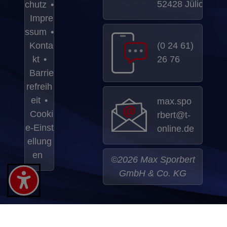
online.de
ellung
en
©2026 Max Sporbert
GmbH & Co. KG
Um diesen Bereich einsehen zu können, stimmen
Sie bitte mit der Schaltfläche
"Google Maps Karte
anzeigen"
dem Laden dieses externen Inhalts zu.
Weitere Informationen finden Sie in der
Datenschutzerklärung
.
Google Maps Karte anzeigen