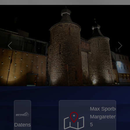
Max Sporbert
Margaretenstraß
5
Datens
52428 Jülich
chutz
•
Impre
ssum
•
Konta
(0 24 61)
kt
•
26 76
Barrie
refreih
eit
•
max.spo
Cooki
rbert@t-
e‑Einst