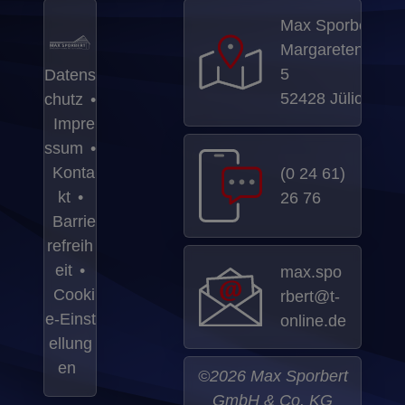
Max Sporbert
Margaretenstraß
5
Datens
52428 Jülich
chutz
•
Impre
ssum
•
Konta
(0 24 61)
kt
•
26 76
Barrie
refreih
eit
•
max.spo
Cooki
rbert@t-
e‑Einst
online.de
ellung
en
©2026 Max Sporbert
GmbH & Co. KG