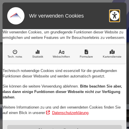
Wir verwenden Cookies
Barr
Wir verwenden Cookies, um grundlegende Funktionen dieser Website zu
ermöglichen und weitere Features um Ihr Besuchserlebnis zu verbessern.
Rufen Sie uns an:
Tech. notw
.
Stakistik
Webschriften
Formulare
Kartendienste
(0 24 61) 26 76
Technisch notwendige Cookies sind essenziell für die grundlegenden
Schreiben Sie uns:
Kontaktinformationen
Funktionen dieser Webseite und werden automatisch gesetzt.
max.sporbert@t-online.de
Sie können die weitere Verwendung ablehnen.
Bitte beachten Sie aber,
Margaretenstraße 5
dass dann einige Funktionen dieser Webseite nicht zur Verfügung
52428 Jülich
stehen
.
Weitere Informationen zu uns und den verwendeten Cookies finden Sie
auf einen Blick in unserer
Datenschutzerklärung
.