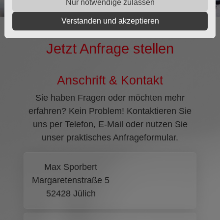
Nur notwendige zulassen
Verstanden und akzeptieren
Jetzt Anfrage stellen
Anschrift & Kontakt
Sie haben Fragen oder möchten mehr
erfahren? Kein Problem! Kontaktieren Sie
uns per Telefon, E-Mail oder nutzen Sie
unser praktisches Anfrageformular.
Max Sporbert
Margaretenstraße 5
52428 Jülich